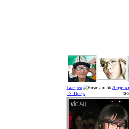
Галерея
Люди в 
<< Пред.
126