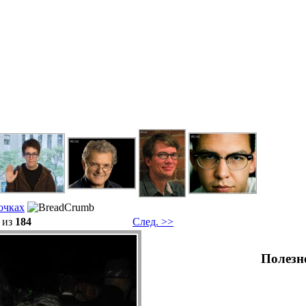
очкaх
из
184
След. >>
Полезн
Се