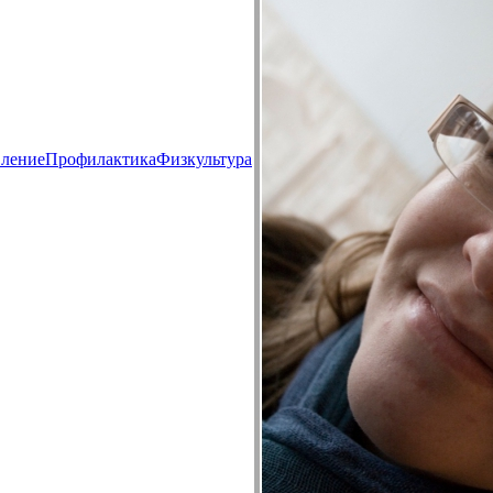
вление
Пpoфилактикa
Физкультура