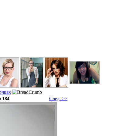
очкaх
з
184
След. >>